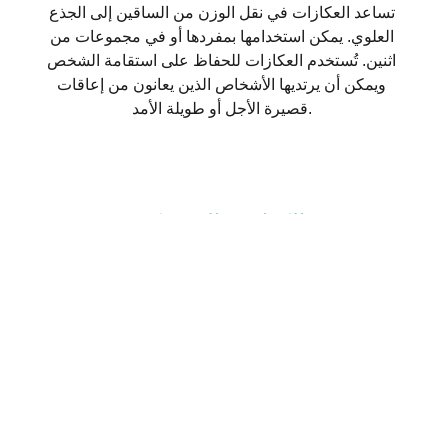
تساعد العكازات في نقل الوزن من الساقين إلى الجذع
العلوي. يمكن استخدامها بمفردها أو في مجموعات من
اثنين. تُستخدم العكازات للحفاظ على استقامة الشخص
ويمكن أن يرتديها الأشخاص الذين يعانون من إعاقات
قصيرة الأجل أو طويلة الأمد.
الكراسي المتحركة
تُستخدم الكراسي المتحركة من قبل الأشخاص الذين لا
ينبغي أن يضعوا وزنًا على أطرافهم السفلية أو غير
القادرين على المشي. بالنسبة للأشخاص الذين يعانون
من إعاقات شديدة أو الراغبين في السفر لمسافات
أطول، قد تكون الكراسي المتحركة الخيار الأفضل من
المشايات الطبية. يمكن دفع الكراسي المتحركة يدويًا أو
دفعها بواسطة شخص آخر أو دفعها بالكهرباء. في عام
2016، تم إنشاء كرسي متحرك يتم دفعه بواسطة