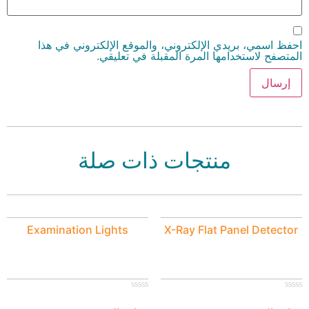
احفظ اسمي، بريدي الإلكتروني، والموقع الإلكتروني في هذا
المتصفح لاستخدامها المرة المقبلة في تعليقي.
منتجات ذات صلة
Examination Lights
X-Ray Flat Panel Detector
تم
تم
التقييم
التقييم